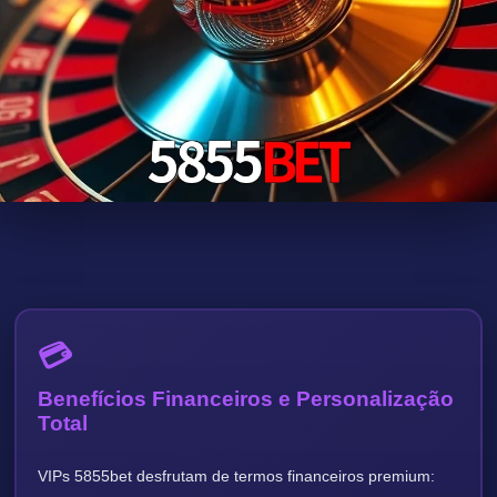
💳
Benefícios Financeiros e Personalização
Total
VIPs 5855bet desfrutam de termos financeiros premium: