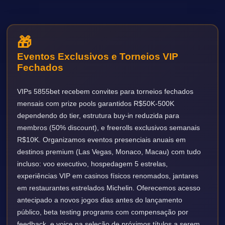
🎁
Eventos Exclusivos e Torneios VIP
Fechados
VIPs 5855bet recebem convites para torneios fechados
mensais com prize pools garantidos R$50K-500K
dependendo do tier, estrutura buy-in reduzida para
membros (50% discount), e freerolls exclusivos semanais
R$10K. Organizamos eventos presenciais anuais em
destinos premium (Las Vegas, Monaco, Macau) com tudo
incluso: voo executivo, hospedagem 5 estrelas,
experiências VIP em casinos físicos renomados, jantares
em restaurantes estrelados Michelin. Oferecemos acesso
antecipado a novos jogos dias antes do lançamento
público, beta testing programs com compensação por
feedback, e voice na seleção de próximos títulos a serem