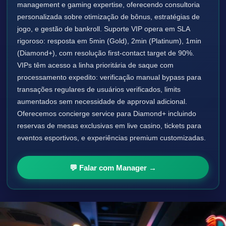
management e gaming expertise, oferecendo consultoria
personalizada sobre otimização de bônus, estratégias de
jogo, e gestão de bankroll. Suporte VIP opera em SLA
rigoroso: resposta em 5min (Gold), 2min (Platinum), 1min
(Diamond+), com resolução first-contact target de 90%.
VIPs têm acesso a linha prioritária de saque com
processamento expedito: verificação manual bypass para
transações regulares de usuários verificados, limits
aumentados sem necessidade de approval adicional.
Oferecemos concierge service para Diamond+ incluindo
reservas de mesas exclusivas em live casino, tickets para
eventos esportivos, e experiências premium customizadas.
💬 Falar com Manager →