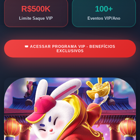
R$500K
100+
Limite Saque VIP
Eventos VIP/Ano
👑 ACESSAR PROGRAMA VIP - BENEFÍCIOS
EXCLUSIVOS