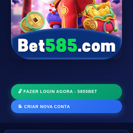
🔓 FAZER LOGIN AGORA - 5855BET
📝 CRIAR NOVA CONTA