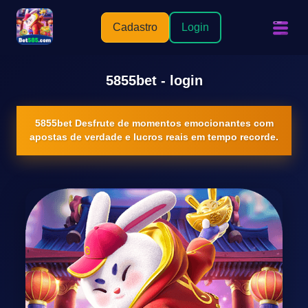
Cadastro
Login
5855bet - login
5855bet Desfrute de momentos emocionantes com
apostas de verdade e lucros reais em tempo recorde.