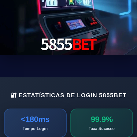
🔐 ESTATÍSTICAS DE LOGIN 5855BET
<180ms
99.9%
Tempo Login
Taxa Sucesso