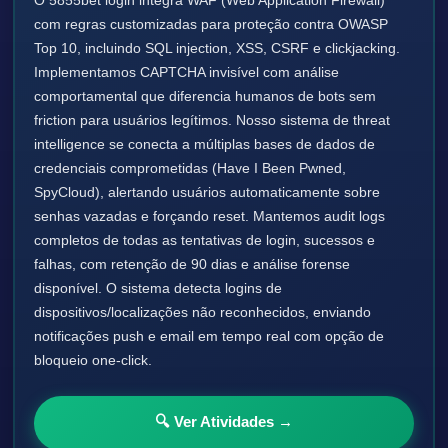
O 5855bet login integra WAF (Web Application Firewall)
com regras customizadas para proteção contra OWASP
Top 10, incluindo SQL injection, XSS, CSRF e clickjacking.
Implementamos CAPTCHA invisível com análise
comportamental que diferencia humanos de bots sem
friction para usuários legítimos. Nosso sistema de threat
intelligence se conecta a múltiplas bases de dados de
credenciais comprometidas (Have I Been Pwned,
SpyCloud), alertando usuários automaticamente sobre
senhas vazadas e forçando reset. Mantemos audit logs
completos de todas as tentativas de login, sucessos e
falhas, com retenção de 90 dias e análise forense
disponível. O sistema detecta logins de
dispositivos/localizações não reconhecidos, enviando
notificações push e email em tempo real com opção de
bloqueio one-click.
🔍 Ver Atividades →