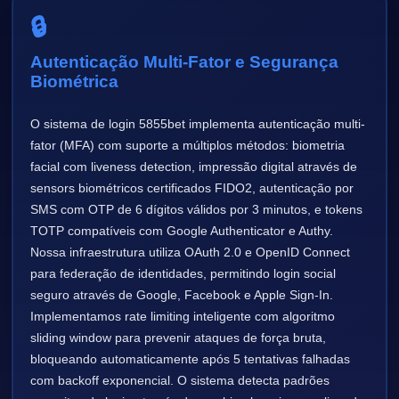
🔒
Autenticação Multi-Fator e Segurança
Biométrica
O sistema de login 5855bet implementa autenticação multi-
fator (MFA) com suporte a múltiplos métodos: biometria
facial com liveness detection, impressão digital através de
sensors biométricos certificados FIDO2, autenticação por
SMS com OTP de 6 dígitos válidos por 3 minutos, e tokens
TOTP compatíveis com Google Authenticator e Authy.
Nossa infraestrutura utiliza OAuth 2.0 e OpenID Connect
para federação de identidades, permitindo login social
seguro através de Google, Facebook e Apple Sign-In.
Implementamos rate limiting inteligente com algoritmo
sliding window para prevenir ataques de força bruta,
bloqueando automaticamente após 5 tentativas falhadas
com backoff exponencial. O sistema detecta padrões