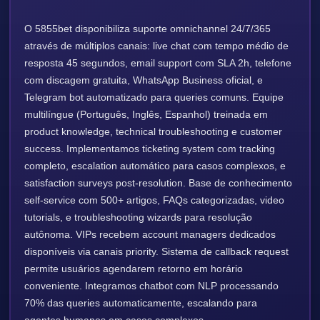
O 5855bet disponibiliza suporte omnichannel 24/7/365
através de múltiplos canais: live chat com tempo médio de
resposta 45 segundos, email support com SLA 2h, telefone
com discagem gratuita, WhatsApp Business oficial, e
Telegram bot automatizado para queries comuns. Equipe
multilíngue (Português, Inglês, Espanhol) treinada em
product knowledge, technical troubleshooting e customer
success. Implementamos ticketing system com tracking
completo, escalation automático para casos complexos, e
satisfaction surveys post-resolution. Base de conhecimento
self-service com 500+ artigos, FAQs categorizadas, video
tutorials, e troubleshooting wizards para resolução
autônoma. VIPs recebem account managers dedicados
disponíveis via canais priority. Sistema de callback request
permite usuários agendarem retorno em horário
conveniente. Integramos chatbot com NLP processando
70% das queries automaticamente, escalando para
agentes humanos em casos complexos.