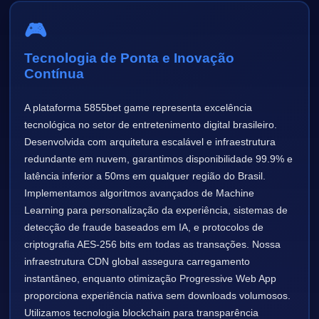
🎮
Tecnologia de Ponta e Inovação
Contínua
A plataforma 5855bet game representa excelência
tecnológica no setor de entretenimento digital brasileiro.
Desenvolvida com arquitetura escalável e infraestrutura
redundante em nuvem, garantimos disponibilidade 99.9% e
latência inferior a 50ms em qualquer região do Brasil.
Implementamos algoritmos avançados de Machine
Learning para personalização da experiência, sistemas de
detecção de fraude baseados em IA, e protocolos de
criptografia AES-256 bits em todas as transações. Nossa
infraestrutura CDN global assegura carregamento
instantâneo, enquanto otimização Progressive Web App
proporciona experiência nativa sem downloads volumosos.
Utilizamos tecnologia blockchain para transparência