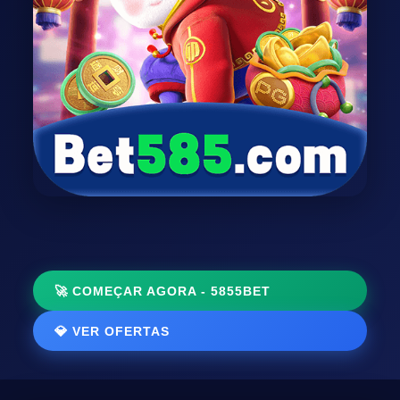
🚀 COMEÇAR AGORA - 5855BET
💎 VER OFERTAS