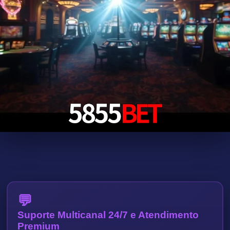
💬
Suporte Multicanal 24/7 e Atendimento
Premium