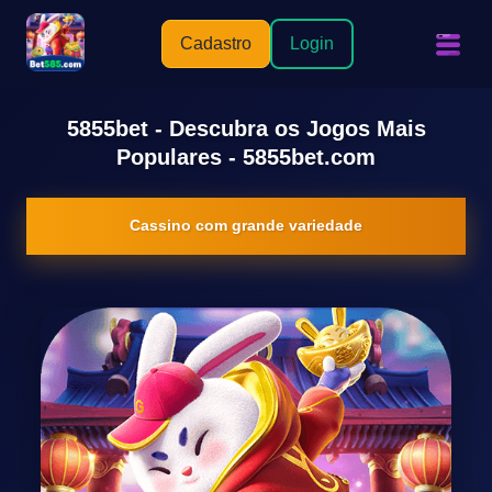
Cadastro
Login
5855bet - Descubra os Jogos Mais
Populares - 5855bet.com
Cassino com grande variedade