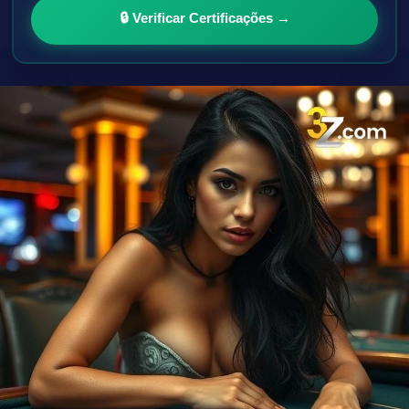
🔒 Verificar Certificações →