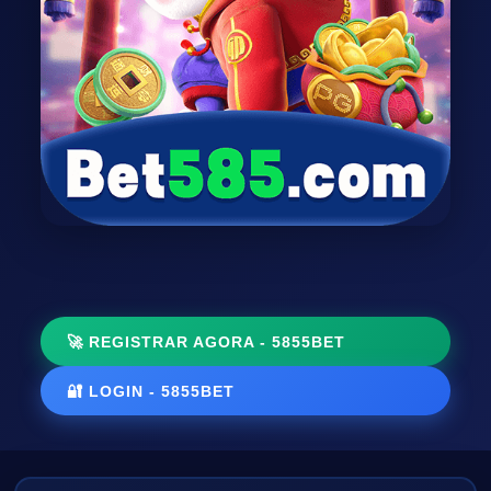
🚀 REGISTRAR AGORA - 5855BET
🔐 LOGIN - 5855BET