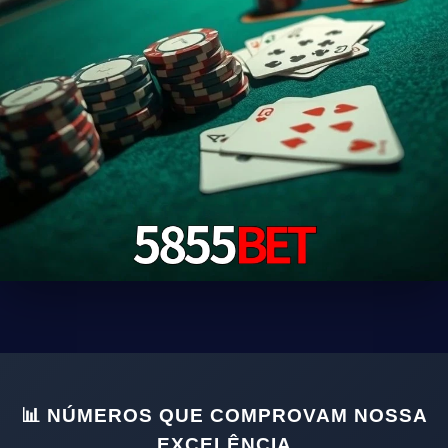
📊 NÚMEROS QUE COMPROVAM NOSSA
EXCELÊNCIA