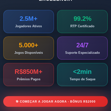
2.5M+
99.2%
Jogadores Ativos
RTP Certificado
5.000+
24/7
Jogos Disponíveis
Suporte Especializado
R$850M+
<2min
Prêmios Pagos
Tempo de Saque
🎯 COMEÇAR A JOGAR AGORA - BÔNUS R$2000