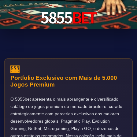
🎰
Portfolio Exclusivo com Mais de 5.000
Jogos Premium
O 5855bet apresenta o mais abrangente e diversificado
catálogo de jogos premium do mercado brasileiro, curado
estrategicamente com parcerias exclusivas dos maiores
desenvolvedores globais: Pragmatic Play, Evolution
Gaming, NetEnt, Microgaming, Play'n GO, e dezenas de
outros estúdios renomados. Nossa coleção inclui mais de